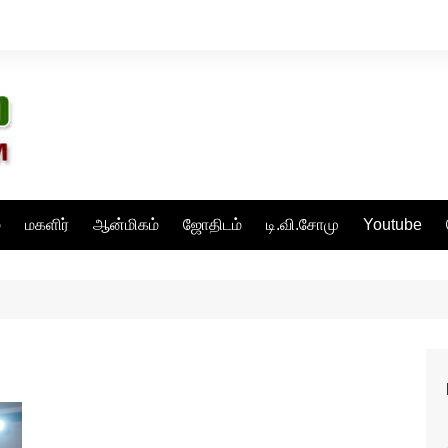
்
மகளிர்
ஆன்மிகம்
ஜோதிடம்
டி.வி.சோமு
Youtube