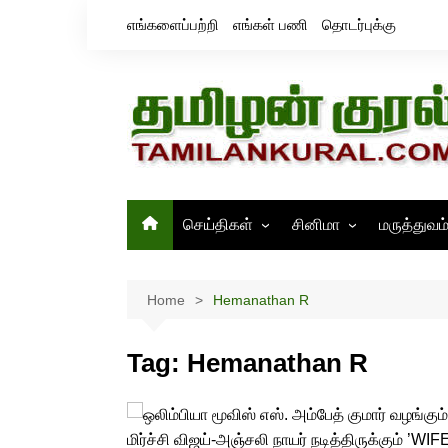
Skip
எங்களைப்பற்றி
எங்கள் பணி
தொடர்புக்கு
to
content
செய்திகள்
சினிமா
மருத்துவம
தமிழ்நாடு
சினிமா செய்திகள்
இந்தியா
திரைவிமர்சனம்
Home
Hemanathan R
உலகம்
ஸ்டில்ஸ்
Tag:
Hemanathan R