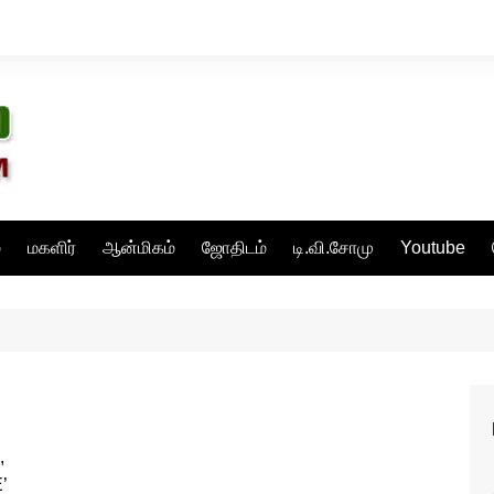
்
மகளிர்
ஆன்மிகம்
ஜோதிடம்
டி.வி.சோமு
Youtube