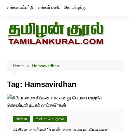
Skip
எங்களைப்பற்றி
எங்கள் பணி
தொடர்புக்கு
to
content
Home
Hamsavirdhan
Tag:
Hamsavirdhan
சினிமா
சினிமா செய்திகள்
லியோ ஹம்சவிர்தன் என தனது பெயரை