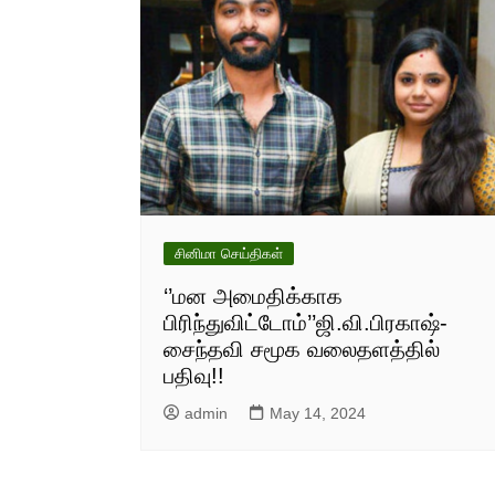
சினிமா செய்திகள்
‘’மன அமைதிக்காக
பிரிந்துவிட்டோம்’’ஜி.வி.பிரகாஷ்-
சைந்தவி சமூக வலைதளத்தில்
பதிவு!!
admin
May 14, 2024