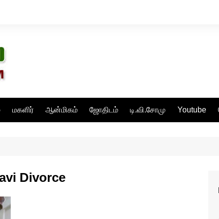
்
மகளிர்
ஆன்மிகம்
ஜோதிடம்
டி.வி.சோமு
Youtube
avi Divorce