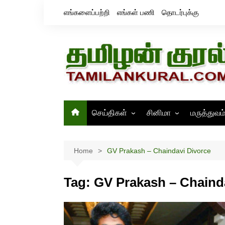
Skip
எங்களைப்பற்றி
எங்கள் பணி
தொடர்புக்கு
to
content
செய்திகள்
சினிமா
மருத்துவம
தமிழ்நாடு
சினிமா செய்திகள்
இந்தியா
திரைவிமர்சனம்
Home
GV Prakash – Chaindavi Divorce
உலகம்
ஸ்டில்ஸ்
Tag:
GV Prakash – Chaind