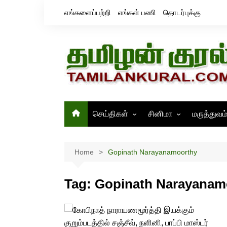
Skip
எங்களைப்பற்றி
எங்கள் பணி
தொடர்புக்கு
to
content
செய்திகள்
சினிமா
மருத்துவம
தமிழ்நாடு
சினிமா செய்திகள்
இந்தியா
திரைவிமர்சனம்
Home
Gopinath Narayanamoorthy
உலகம்
ஸ்டில்ஸ்
Tag:
Gopinath Narayanam