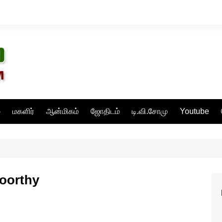
்
மகளிர்
ஆன்மிகம்
ஜோதிடம்
டி.வி.சோமு
Youtube
oorthy