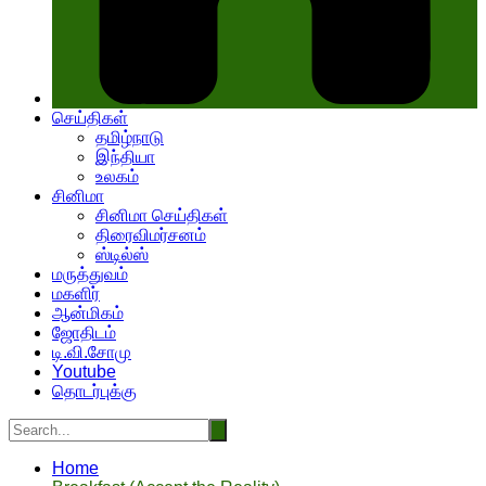
செய்திகள்
தமிழ்நாடு
இந்தியா
உலகம்
சினிமா
சினிமா செய்திகள்
திரைவிமர்சனம்
ஸ்டில்ஸ்
மருத்துவம்
மகளிர்
ஆன்மிகம்
ஜோதிடம்
டி.வி.சோமு
Youtube
தொடர்புக்கு
Home