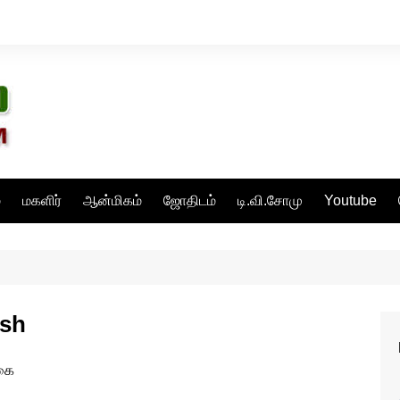
்
மகளிர்
ஆன்மிகம்
ஜோதிடம்
டி.வி.சோமு
Youtube
esh