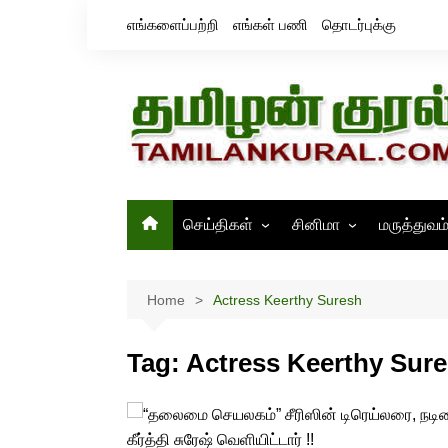
Skip
எங்களைப்பற்றி
எங்கள் பணி
தொடர்புக்கு
to
content
செய்திகள்
சினிமா
மருத்துவம
தமிழ்நாடு
சினிமா செய்திகள்
இந்தியா
திரைவிமர்சனம்
Home
Actress Keerthy Suresh
உலகம்
ஸ்டில்ஸ்
Tag:
Actress Keerthy Sur