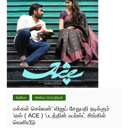
சினிமா
சினிமா செய்திகள்
மக்கள் செல்வன்’ விஜய் சேதுபதி நடிக்கும்
‘ஏஸ் ( ACE ) ‘படத்தின் ஃபர்ஸ்ட் சிங்கிள்
வெளியீடு