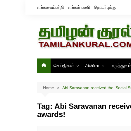
Skip
எங்களைப்பற்றி
எங்கள் பணி
தொடர்புக்கு
to
content
செய்திகள்
சினிமா
மருத்துவம
தமிழ்நாடு
சினிமா செய்திகள்
இந்தியா
திரைவிமர்சனம்
Home
Abi Saravanan received the ‘Social S
உலகம்
ஸ்டில்ஸ்
Tag:
Abi Saravanan receive
awards!