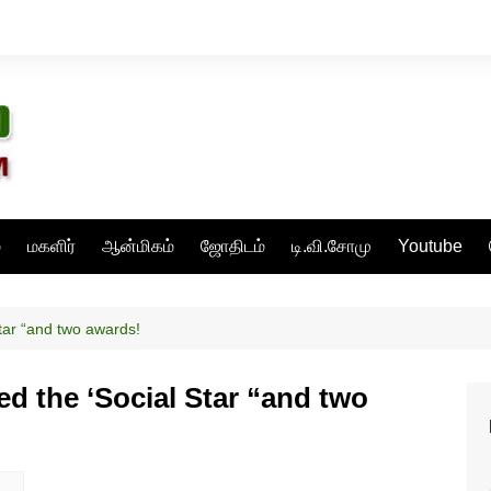
்
மகளிர்
ஆன்மிகம்
ஜோதிடம்
டி.வி.சோமு
Youtube
tar “and two awards!
d the ‘Social Star “and two