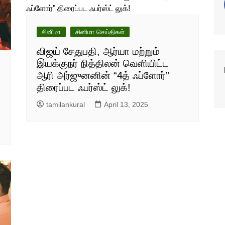
சினிமா
சினிமா செய்திகள்
விஜய் சேதுபதி, ஆர்யா மற்றும்
இயக்குநர் நித்திலன் வெளியிட்ட
ஆரி அர்ஜுனனின் “4த் ஃப்ளோர்”
திரைப்பட ஃபர்ஸ்ட் லுக்!
tamilankural
April 13, 2025