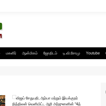
்
மகளிர்
ஆன்மிகம்
ஜோதிடம்
டி.வி.சோமு
Youtube