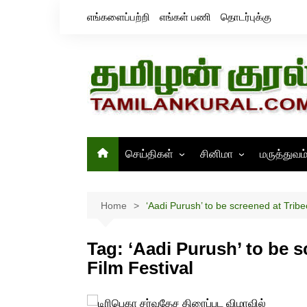
Skip
எங்களைப்பற்றி
எங்கள் பணி
தொடர்புக்கு
to
content
செய்திகள்
சினிமா
மருத்துவம
தமிழ்நாடு
சினிமா செய்திகள்
இந்தியா
திரைவிமர்சனம்
Home
‘Aadi Purush’ to be screened at Tribe
உலகம்
ஸ்டில்ஸ்
Tag:
‘Aadi Purush’ to be s
Film Festival