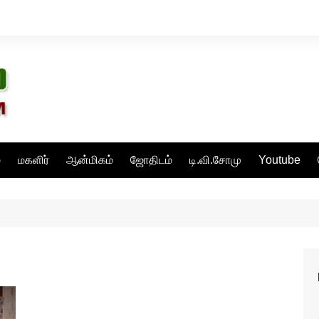
்
மகளிர்
ஆன்மிகம்
ஜோதிடம்
டி.வி.சோமு
Youtube