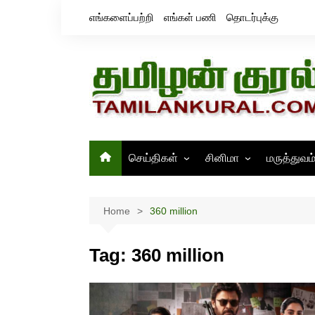
Skip
எங்களைப்பற்றி
எங்கள் பணி
தொடர்புக்கு
to
content
செய்திகள்
சினிமா
மருத்துவம
தமிழ்நாடு
சினிமா செய்திகள்
இந்தியா
திரைவிமர்சனம்
Home
360 million
உலகம்
ஸ்டில்ஸ்
Tag:
360 million