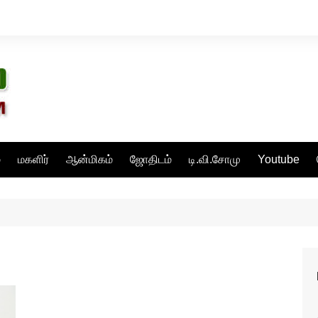
்
மகளிர்
ஆன்மிகம்
ஜோதிடம்
டி.வி.சோமு
Youtube