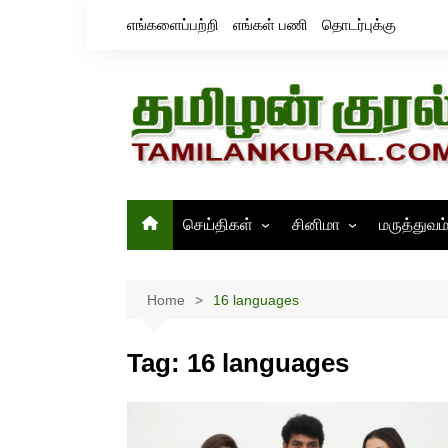
Skip
எங்களைப்பற்றி
எங்கள் பணி
தொடர்புக்கு
to
content
செய்திகள்
சினிமா
மருத்துவம
தமிழ்நாடு
சினிமா செய்திகள்
இந்தியா
திரைவிமர்சனம்
Home
16 languages
உலகம்
ஸ்டில்ஸ்
Tag:
16 languages