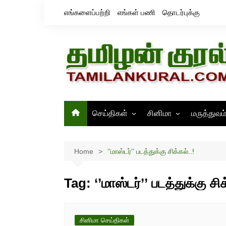
Skip
எங்களைப்பற்றி
எங்கள் பணி
தொடர்புக்கு
to
content
செய்திகள்
சினிமா
மருத்துவம
தமிழ்நாடு
சினிமா செய்திகள்
இந்தியா
திரைவிமர்சனம்
Home
‘’மாஸ்டர்’’ படத்துக்கு சிக்கல்..!
உலகம்
ஸ்டில்ஸ்
Tag:
‘’மாஸ்டர்’’ படத்துக்கு சிக
சினிமா செய்திகள்