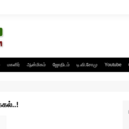
்
மகளிர்
ஆன்மிகம்
ஜோதிடம்
டி.வி.சோமு
Youtube
்கல்..!